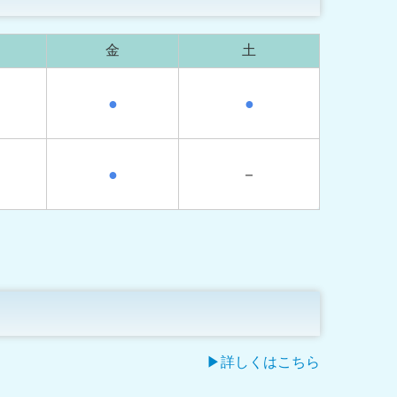
金
土
●
●
●
－
▶詳しくはこちら