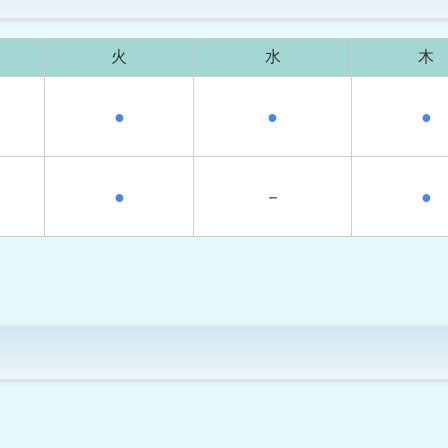
火
水
木
●
●
●
●
－
●